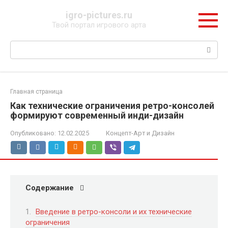
Перейти
igro-pictures.ru
к
Твой портал игрового арта
контенту
Поиск:
Главная страница
Как технические ограничения ретро-консолей
формируют современный инди-дизайн
Опубликовано:
12.02.2025
Концепт-Арт и Дизайн
Содержание
Введение в ретро-консоли и их технические
ограничения