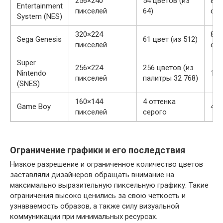
256×240
54 цветов (из
8 с
Entertainment
пикселей
64)
стр
System (NES)
320×224
80+
Sega Genesis
61 цвет (из 512)
пикселей
огр
Super
256×224
256 цветов (из
Nintendo
128
пикселей
палитры 32 768)
(SNES)
160×144
4 оттенка
Game Boy
40 
пикселей
серого
Ограничение графики и его последствия
Низкое разрешение и ограниченное количество цветов
заставляли дизайнеров обращать внимание на
максимально выразительную пиксельную графику. Такие
ограничения высоко ценились за свою четкость и
узнаваемость образов, а также силу визуальной
коммуникации при минимальных ресурсах.