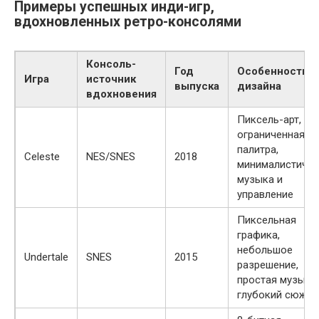
Примеры успешных инди-игр,
вдохновленных ретро-консолями
Консоль-
Год
Особенности
Игра
источник
выпуска
дизайна
вдохновения
Пиксель-арт,
ограниченная
палитра,
Celeste
NES/SNES
2018
минималистична
музыка и
управление
Пиксельная
графика,
небольшое
Undertale
SNES
2015
разрешение,
простая музыка,
глубокий сюжет