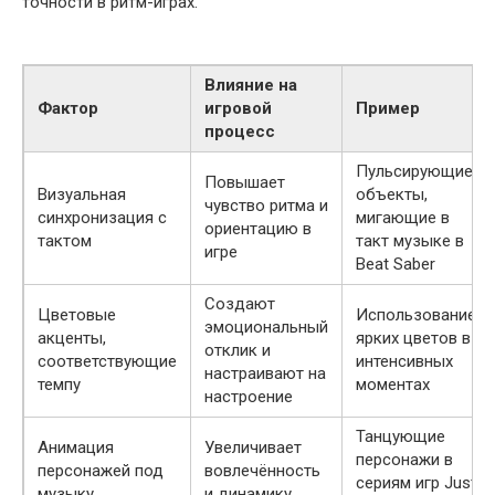
точности в ритм-играх.
Влияние на
Фактор
игровой
Пример
процесс
Пульсирующие
Повышает
Визуальная
объекты,
чувство ритма и
синхронизация с
мигающие в
ориентацию в
тактом
такт музыке в
игре
Beat Saber
Создают
Цветовые
Использование
эмоциональный
акценты,
ярких цветов в
отклик и
соответствующие
интенсивных
настраивают на
темпу
моментах
настроение
Танцующие
Анимация
Увеличивает
персонажи в
персонажей под
вовлечённость
сериям игр Just
музыку
и динамику