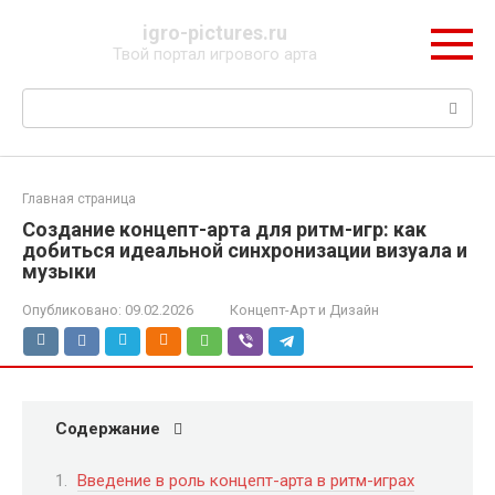
Перейти
igro-pictures.ru
к
Твой портал игрового арта
контенту
Поиск:
Главная страница
Создание концепт-арта для ритм-игр: как
добиться идеальной синхронизации визуала и
музыки
Опубликовано:
09.02.2026
Концепт-Арт и Дизайн
Содержание
Введение в роль концепт-арта в ритм-играх