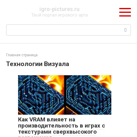
Перейти
igro-pictures.ru
к
Твой портал игрового арта
контенту
Поиск:
Главная страница
Технологии Визуала
Как VRAM влияет на
производительность в играх с
текстурами сверхвысокого