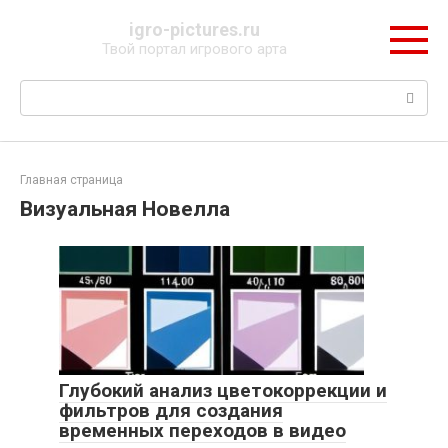
Перейти
igro-pictures.ru
к
Твой портал игрового арта
контенту
Поиск:
Главная страница
Визуальная Новелла
Глубокий анализ цветокоррекции и
фильтров для создания
временных переходов в видео