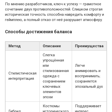
По мнению разработчиков, ключ к успеху — грамотное
сочетание двух противоположностей. Слишком строгая
историческая точность способна навредить комфорту и
геймплею, а полный отказ от неё разрушает атмосферу.
Способы достижения баланса
Метод
Описание
Преимущества
Слегка
упрощённая
или
Легче
стилизованная
анимировать и
Стилистическая
одежда с
воспринимать;
интерпретация
сохранением
сохраняется
ключевых
эпохальный дух
элементов
эпохи
Костюмы
Поддерживает
Гибрид
исторического
интерес