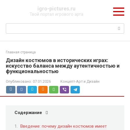
Перейти
igro-pictures.ru
к
Твой портал игрового арта
контенту
Поиск:
Главная страница
Дизайн костюмов в исторических играх:
искусство баланса между аутентичностью и
функциональностью
Опубликовано:
07.01.2026
Концепт-Арт и Дизайн
Содержание
Введение: почему дизайн костюмов имеет