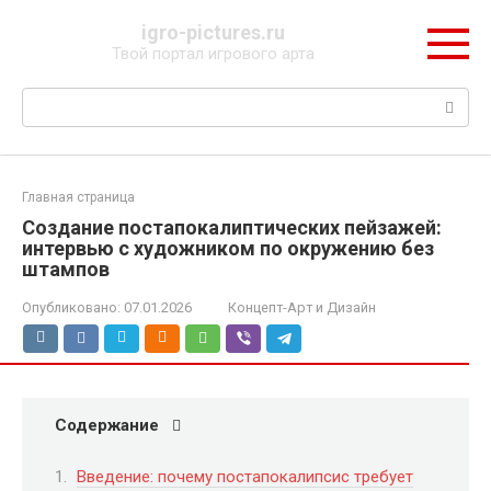
Перейти
igro-pictures.ru
к
Твой портал игрового арта
контенту
Поиск:
Главная страница
Создание постапокалиптических пейзажей:
интервью с художником по окружению без
штампов
Опубликовано:
07.01.2026
Концепт-Арт и Дизайн
Содержание
Введение: почему постапокалипсис требует