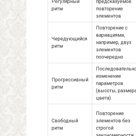
Регулярный
предсказуемое
ритм
повторение
элементов
Повторение с
вариациями,
Чередующийся
например, двух
ритм
элементов
поочередно
Последовательн
изменение
Прогрессивный
параметров
ритм
(высоты, размера
цвета)
Повторение
Свободный
элементов без
ритм
строгой
закономерности