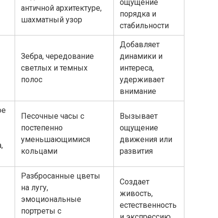
ощущение
античной архитектуре,
порядка и
шахматный узор
стабильности
Добавляет
Зебра, чередование
динамики и
светлых и темных
интереса,
полос
удерживает
внимание
ое
Песочные часы с
Вызывает
постепенно
ощущение
уменьшающимися
движения или
,
кольцами
развития
Разбросанные цветы
Создает
на лугу,
живость,
эмоциональные
естественность
портреты с
и экспрессию