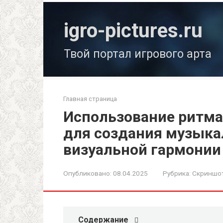
Перейти
к
igro-pictures.ru
контенту
Твой портал игрового арта
Главная страница
Использование ритма
для создания музыка
визуальной гармонии
Опубликовано:
08.04.2025
Рубрика:
Скриншот
Содержание