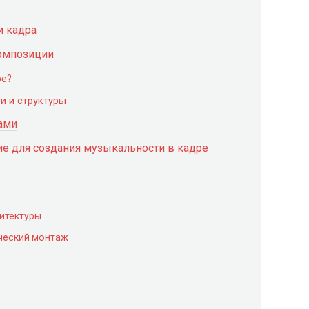
и кадра
композиции
ре?
и и структуры
ами
ие для создания музыкальности в кадре
итектуры
ческий монтаж